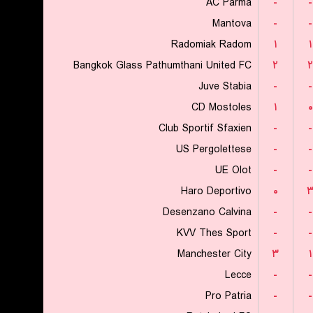
AC Parma
-
-
Mantova
-
-
Radomiak Radom
۱
۱
Bangkok Glass Pathumthani United FC
۲
۲
Juve Stabia
-
-
CD Mostoles
۱
۰
Club Sportif Sfaxien
-
-
US Pergolettese
-
-
UE Olot
-
-
Haro Deportivo
۰
Desenzano Calvina
-
-
KVV Thes Sport
-
-
Manchester City
۳
۱
Lecce
-
-
Pro Patria
-
-