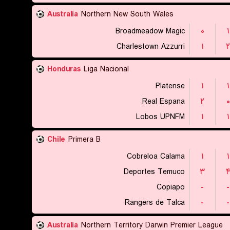
Australia
Northern New South Wales
Broadmeadow Magic
۰
۱
Charlestown Azzurri
۱
۲
Honduras
Liga Nacional
Platense
۱
۱
Real Espana
۲
۰
Lobos UPNFM
۱
۱
Chile
Primera B
Cobreloa Calama
۱
۱
Deportes Temuco
۳
Copiapo
-
-
Rangers de Talca
-
-
Australia
Northern Territory Darwin Premier League