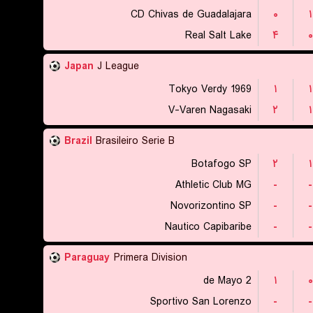
CD Chivas de Guadalajara
۰
۱
Real Salt Lake
۴
۰
Japan
J League
Tokyo Verdy 1969
۱
۱
V-Varen Nagasaki
۲
۱
Brazil
Brasileiro Serie B
Botafogo SP
۲
۱
Athletic Club MG
-
-
Novorizontino SP
-
-
Nautico Capibaribe
-
-
Paraguay
Primera Division
2 de Mayo
۱
۰
Sportivo San Lorenzo
-
-