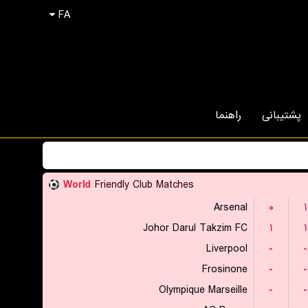
FA
پشتیبانی
راهنما
World
Friendly Club Matches
Arsenal
۰
۱
Johor Darul Takzim FC
۱
۱
Liverpool
-
-
Frosinone
-
-
Olympique Marseille
-
-