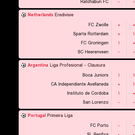
Ratchaburi FC
-
-
Netherlands
Eredivisie
FC Zwolle
۰
۰
Sparta Rotterdam
۰
۱
FC Groningen
۱
۰
SC Heerenveen
-
-
Argentina
Liga Profesional - Clausura
Boca Juniors
۱
۱
CA Independiente Avellaneda
۰
۱
Instituto de Cordoba
۱
۰
San Lorenzo
-
-
Portugal
Primeira Liga
FC Porto
-
-
SL Benfica
-
-