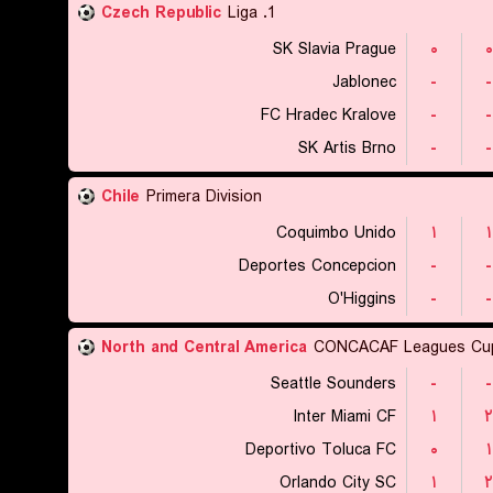
Czech Republic
1. Liga
SK Slavia Prague
۰
۰
Jablonec
-
-
FC Hradec Kralove
-
-
SK Artis Brno
-
-
Chile
Primera Division
Coquimbo Unido
۱
۱
Deportes Concepcion
-
-
O'Higgins
-
-
North and Central America
CONCACAF Leagues Cu
Seattle Sounders
-
-
Inter Miami CF
۱
۲
Deportivo Toluca FC
۰
۱
Orlando City SC
۱
۲