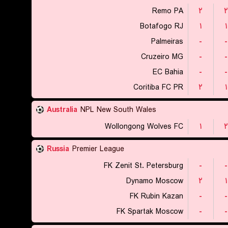
Remo PA
۲
۲
Botafogo RJ
۱
۱
Palmeiras
-
-
Cruzeiro MG
-
-
EC Bahia
-
-
Coritiba FC PR
۲
۱
Australia
NPL New South Wales
Wollongong Wolves FC
۱
۲
Russia
Premier League
FK Zenit St. Petersburg
-
-
Dynamo Moscow
۲
۱
FK Rubin Kazan
-
-
FK Spartak Moscow
-
-