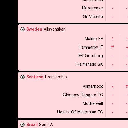
Moreirense
-
-
Gil Vicente
-
-
Sweden
Allsvenskan
Malmo FF
۱
۱
Hammarby IF
۳
۰
IFK Goteborg
-
-
Halmstads BK
-
-
Scotland
Premiership
Kilmarnock
۰
Glasgow Rangers FC
-
-
Motherwell
-
-
Hearts Of Midlothian FC
-
-
Brazil
Serie A