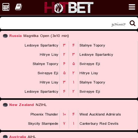
Russia
Magnitka Open (3x10 min)
Ledovye Spartantcy
۳
۴
Stalnye Topory
Hitrye Lisy
۲
۳
Ledovye Spartantcy
Stalnye Topory
۴
۵
Svirepye Eji
Svirepye Eji
۵
۲
Hitrye Lisy
Hitrye Lisy
۳
۱
Stalnye Topory
Ledovye Spartantcy
۴
۲
Svirepye Eji
New Zealand
NZIHL
Phoenix Thunder
۱۰
۴
West Auckland Admirals
Skycity Stampede
۷
۱
Canterbury Red Devils
Australia
AIHL