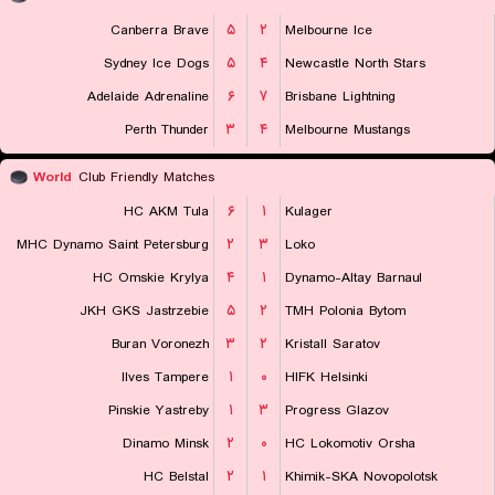
Canberra Brave
۵
۲
Melbourne Ice
Sydney Ice Dogs
۵
۴
Newcastle North Stars
Adelaide Adrenaline
۶
۷
Brisbane Lightning
Perth Thunder
۳
۴
Melbourne Mustangs
World
Club Friendly Matches
HC AKM Tula
۶
۱
Kulager
MHC Dynamo Saint Petersburg
۲
۳
Loko
HC Omskie Krylya
۴
۱
Dynamo-Altay Barnaul
JKH GKS Jastrzebie
۵
۲
TMH Polonia Bytom
Buran Voronezh
۳
۲
Kristall Saratov
Ilves Tampere
۱
۰
HIFK Helsinki
Pinskie Yastreby
۱
۳
Progress Glazov
Dinamo Minsk
۲
۰
HC Lokomotiv Orsha
HC Belstal
۲
۱
Khimik-SKA Novopolotsk